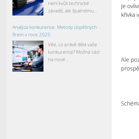
není kvůli technické
Je ovl
závadě, ale špatnému…
křivka
Analýza konkurence: Metody úspěšných
firem v roce 2025
Víte, co právě dělá vaše
konkurence? Možná sází
Ale po
na nové…
prospě
Schéma