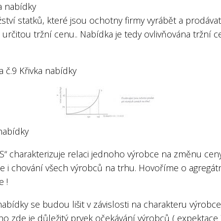
a nabídky
tví statků, které jsou ochotny firmy vyrábět a prodáva
 určitou tržní cenu.. Nabídka je tedy ovlivňována tržní 
 č.9 Křivka nabídky
nabídky
“S“ charakterizuje relaci jednoho výrobce na změnu cen
le i chování všech výrobců na trhu. Hovoříme o agregát
 !
nabídky se budou lišit v závislosti na charakteru výrobce
o zde je důležitý prvek očekávání výrobců ( expektace 