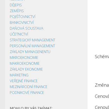
DĚJEPIS
ZEMĚPIS
POJIŠŤOVNICTVÍ
BANKOVNICTVÍ
DAŇOVÁ SOUSTAVA
ÚČETNICTVÍ
STRATEGICKÝ MANAGEMENT
PERSONÁLNÍ MANAGEMENT
ZÁKLADY MANAGENENTU
Schéma
MIKROEKONOMIE
MAKROEKONOMIE
ZÁKLADY EKONOMIE
MARKETING
VEŘEJNÉ FINANCE
Změna 
MEZINÁRODNÍ FINANCE
PODNIKOVÉ FINANCE
Cenová 
Cenová
MOHLO BY VÁS ZAJÍMAT: