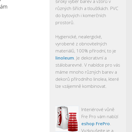
široký výběr barev a vzorů v
nám
různých šířích a tloušťkách. PVC
do bytových i komerčních
prostorů.
Hygienické, nealergické,
vyrobené z obnovitelných
materiálů, 100% přírodní, to je
linoleum
. Je dekorativní a
stálobarevné. V nabídce pro vás
máme mnoho různých barev a
dekorů přírodního linolea, které
lze vzájemně kombinovat.
Interiérové vůně
Fre Pro vám nabízí
eshop FrePro
.
Vyzkoušejte je a