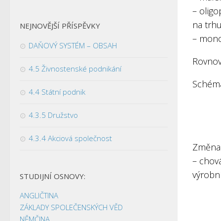
– olig
na trhu
NEJNOVĚJŠÍ PŘÍSPĚVKY
– mon
DAŇOVÝ SYSTÉM – OBSAH
Rovnov
4.5 Živnostenské podnikání
Schéma
4.4 Státní podnik
4.3.5 Družstvo
4.3.4 Akciová společnost
Změna 
– chov
výrobn
STUDIJNÍ OSNOVY:
ANGLIČTINA
ZÁKLADY SPOLEČENSKÝCH VĚD
NĚMČINA