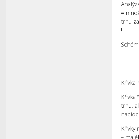
Analýz
= množs
trhu za
!
Schéma
Křivka 
Křivka 
trhu, a
nabídce
Křivky 
– maléh