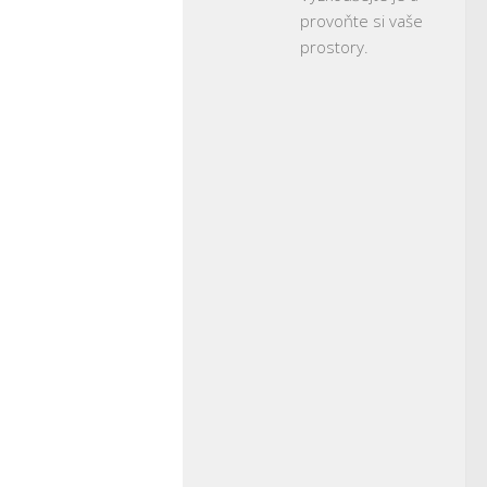
provoňte si vaše
prostory.