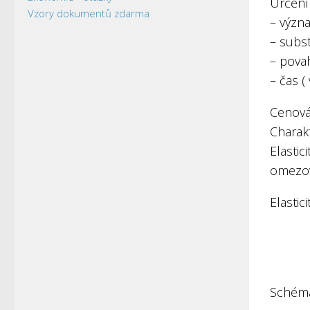
Určení
Vzory dokumentů zdarma
– význ
– subst
– povah
– čas (
Cenová
Charak
Elastic
omezov
Elastic
Schéma 