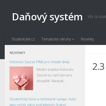
Daňový systém
Vše co stud
Studentské.cz
Tematické okruhy
Novinky
NOVINKY
Victoria’s Secret PINK pro mladé dívky
2.3
Módní značka Victoria’s
Secret tu není jen pro
dospělé. Naopak…
Studentský život a nečekané výdaje: Auto
jako rychlý zdroj potřebných financí