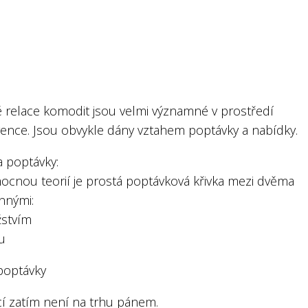
 relace komodit jsou velmi významné v prostředí
ence. Jsou obvykle dány vztahem poptávky a nabídky.
a poptávky:
cnou teorií je prostá poptávková křivka mezi dvěma
nnými:
stvím
u
 poptávky
cí zatím není na trhu pánem.