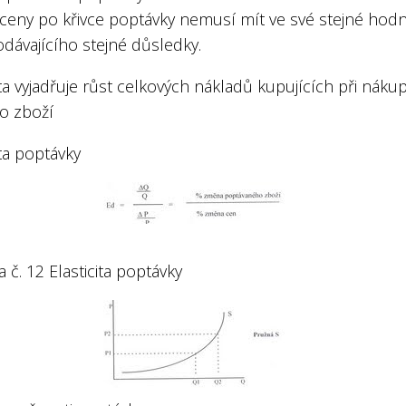
ceny po křivce poptávky nemusí mít ve své stejné hod
dávajícího stejné důsledky.
ita vyjadřuje růst celkových nákladů kupujících při náku
ho zboží
ita poptávky
č. 12 Elasticita poptávky