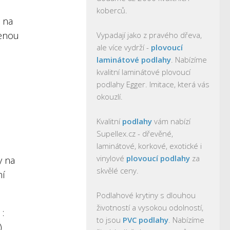
koberců.
t na
cenou
Vypadají jako z pravého dřeva,
ale více vydrží -
plovoucí
laminátové podlahy
. Nabízíme
kvalitní laminátové plovoucí
podlahy Egger. Imitace, která vás
okouzlí.
Kvalitní
podlahy
vám nabízí
Supellex.cz - dřevěné,
laminátové, korkové, exotické i
vinylové
plovoucí podlahy
za
y na
skvělé ceny.
ní
Podlahové krytiny s dlouhou
životností a vysokou odolností,
 :
to jsou
PVC podlahy
. Nabízíme
)