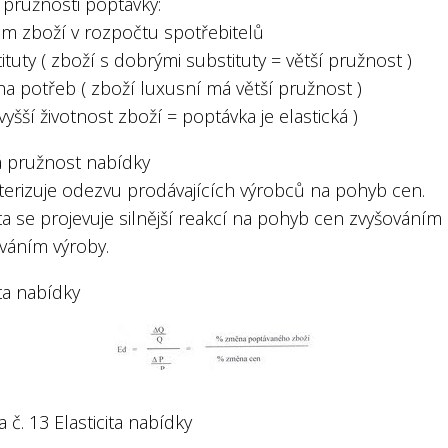
 pružnosti poptávky:
am zboží v rozpočtu spotřebitelů
ituty ( zboží s dobrými substituty = větší pružnost )
a potřeb ( zboží luxusní má větší pružnost )
 vyšší životnost zboží = poptávka je elastická )
 pružnost nabídky
terizuje odezvu prodávajících výrobců na pohyb cen.
ita se projevuje silnější reakcí na pohyb cen zvyšováním 
áním výroby.
ita nabídky
č. 13 Elasticita nabídky