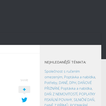
NEJHLEDANĚJŠÍ TÉMATA:
Společnost s ručením
omezeným
,
Poptávka a nabídka
,
SHARE
Potřeby
,
DANĚ
,
DPH
,
DAŇOVÉ
PŘIZNÁNÍ
,
Poptávka a nabídka
,
DAŇ Z NEMOVITOSTÍ
,
POPLATKY
FISKÁLNÍ POVAHY
,
SILNIČNÍ DAŇ
,
DANĚ Z PŘÍJMŮ
,
PODNIKÁNÍ
,