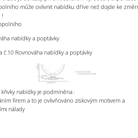
opolního může ovlivnit nabídku dříve než dojde ke změ
 !
opolního
áha nabídky a poptávky
 č.10 Rovnováha nabídky a poptávky
křivky nabídky je podmíněna :
áním firem a to je ovlivňováno ziskovým motivem a
ími nálady