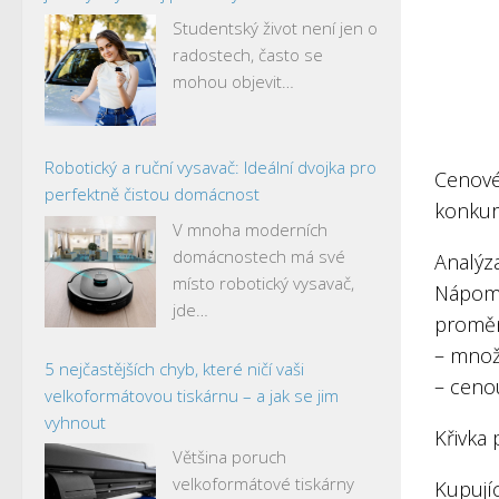
Studentský život není jen o
radostech, často se
mohou objevit…
Robotický a ruční vysavač: Ideální dvojka pro
Cenové
perfektně čistou domácnost
konkur
V mnoha moderních
domácnostech má své
Analýz
místo robotický vysavač,
Nápomo
jde…
promě
– množ
5 nejčastějších chyb, které ničí vaši
– ceno
velkoformátovou tiskárnu – a jak se jim
vyhnout
Křivka
Většina poruch
velkoformátové tiskárny
Kupují