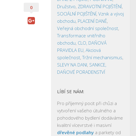
Družstvo
,
ZDRAVOTNÍ POJIŠTĚNÍ
,
0
SOCIÁLNÍ POJIŠTĚNÍ
,
Vznik a vývoj
obchodu
,
PLACENÍ DANĚ
,
Veřejná obchodní společnost
,
Transformace vnitřního
obchodu
,
CLO, DAŇOVÁ
PRAVIDLA EU
,
Akciová
společnost
,
Tržní mechanismus
,
SLEVY NA DANI
,
SANKCE,
DAŇOVÉ PORADENSTVÍ
LÍBÍ SE NÁM:
Pro příjemný pocit při chůzi a
vytvoření vašeho útulného a
pohodového bydlení dodáváme
kvalitní vícevrstvé i masivní
dřevěné podlahy
a parkety od