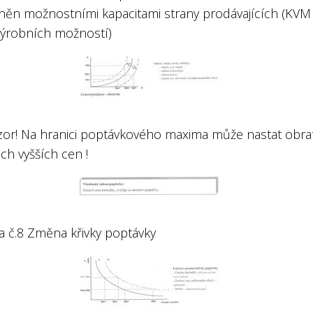
ivněn možnostními kapacitami strany prodávajících (KVM
 výrobních možností)
zor! Na hranici poptávkového maxima může nastat obra
ch vyšších cen !
 č.8 Změna křivky poptávky