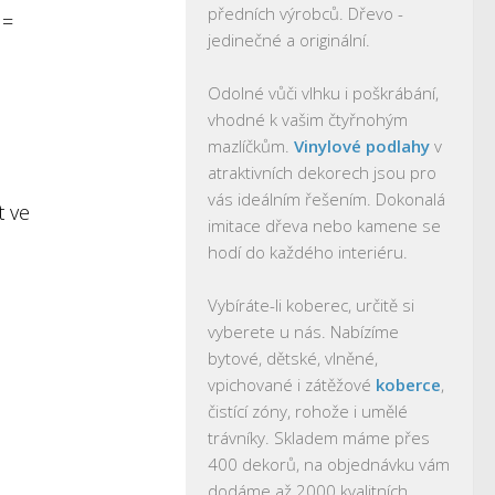
předních výrobců. Dřevo -
 =
jedinečné a originální.
Odolné vůči vlhku i poškrábání,
vhodné k vašim čtyřnohým
mazlíčkům.
Vinylové podlahy
v
atraktivních dekorech jsou pro
vás ideálním řešením. Dokonalá
t ve
imitace dřeva nebo kamene se
hodí do každého interiéru.
Vybíráte-li koberec, určitě si
vyberete u nás. Nabízíme
bytové, dětské, vlněné,
vpichované i zátěžové
koberce
,
čistící zóny, rohože i umělé
trávníky. Skladem máme přes
400 dekorů, na objednávku vám
dodáme až 2000 kvalitních